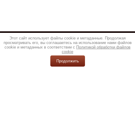
Этот сайт использует файлы cookie и метаданные. Продолжая
просматривать его, вы соглашаетесь на использование нами файлов
cookie и метаданных в соответствии с
Политикой обработки файлов
cookie
Продолжить
© 2013 - 2026 ТОП НОЖ
Политика конфиденциальности
создать интернет магазин
,
megagroup.ru
+7(916)541-88-58
info@e-knives.ru