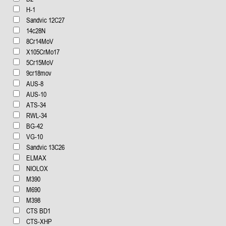
H-1
Sandvic 12C27
14c28N
8Cr14MoV
X105CrMo17
5Cr15MoV
9cr18mov
AUS-8
AUS-10
ATS-34
RWL-34
BG-42
VG-10
Sandvic 13C26
ELMAX
NIOLOX
М390
М690
М398
CTS BD1
CTS-XHP