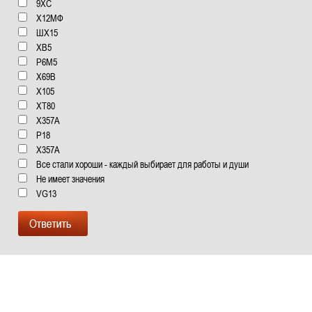
9ХС
Х12МФ
ШХ15
ХВ5
Р6М5
Х69В
Х105
XT80
X357A
Р18
Х357А
Все стали хороши - каждый выбирает для работы и души
Не имеет значения
VG13