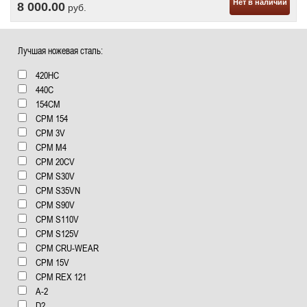
8 000.00
руб.
Лучшая ножевая сталь:
420HC
440C
154СМ
CPM 154
CPM 3V
CPM M4
CPM 20CV
CPM S30V
CPM S35VN
CPM S90V
CPM S110V
CPM S125V
CPM CRU-WEAR
CPM 15V
CPM REX 121
А-2
D2