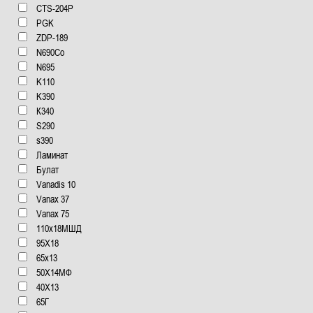
CTS-204P
PGK
ZDP-189
N690Co
N695
K110
K390
К340
S290
s390
Ламинат
Булат
Vanadis 10
Vanax 37
Vanax 75
110x18МШД
95Х18
65x13
50Х14МФ
40Х13
65Г