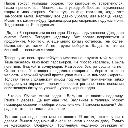
Народ вокруг, услышав родное, про картошечку, встрепенулся.
Глаза прояснились. Многие стали украдкой бросать изумленные
взоры в мою сторону. Какая тут, на фиг, картошка, когда уже
заморозки были. Картошку все давно убрали, два месяца назад.
Может я с каким-нибудь Краснодаром разговариваю, подумали они.
Тогда понятно. Я продолжил:
- Да, вы бы прекратили на сегодня. Погода ведь ужасная. Дождь со
снегом. Ветер. Погодите недельку. Вот погода поправиться и
продолжите. Что-что?.. А еще много копать осталось. Тем более.
Вымокнете до нитки. А вот груши соберите. Да-да, те что за
банькой… - повысил я голос.
Теперь уже весь троллейбус внимательно слушал мой монолог.
Тема касалась явно всех пассажиров. Не просто касалась, а была
понятной, близкой и волнующей. Разговоры быстро сошли на нет.
Стало тихо. У стоящего недалеко очкарика в берете отвисла
челюсть и верхний зубной протез упал вниз – не помогла «карега».
Толстая тетка с рязанским лицом под желтым перманентом зябко
передернула ядреным плечами в сером реглане, явно вспомнив
собственную битву за урожай - уборку корнеплодов.
- Что-о-о. Яблоки стали падать. Бабушка не любить падалицу.
Рвите с дерева. Да вот еще что. Загляните в теплицу. Может
помидоры созрели – соберите красненькие. Патисоны взошли? Вот
радость-то… - потеплел я голосом.
Тут как раз подоспела моя остановка. Я встал, протиснулся к
дверям. Вышел под мокрый снег и зашагал к своему дому. Только
не удержался. Обернулся. Троллейбус медленно отъезжал от