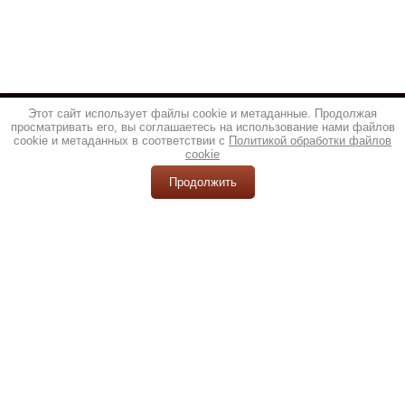
Этот сайт использует файлы cookie и метаданные. Продолжая
просматривать его, вы соглашаетесь на использование нами файлов
cookie и метаданных в соответствии с
Политикой обработки файлов
cookie
Продолжить
© 2013 - 2026 ТОП НОЖ
Политика конфиденциальности
создать интернет магазин
,
megagroup.ru
+7(916)541-88-58
info@e-knives.ru