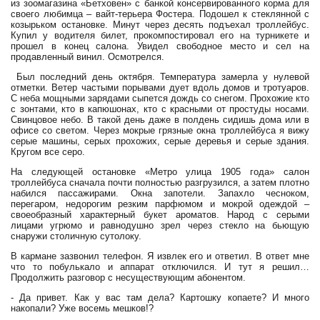
из зоомагазина «Бетховен» с банкой консервированного корма для
своего любимца – вайт-терьера Фостера. Подошел к стеклянной с
козырьком остановке. Минут через десять подъехал троллейбус.
Купил у водителя билет, прокомпостировал его на турникете и
прошел в конец салона. Увидел свободное место и сел на
продавленный винил. Осмотрелся.
Был последний день октября. Температура замерла у нулевой
отметки. Ветер частыми порывами дует вдоль домов и тротуаров.
С неба мощными зарядами сыпется дождь со снегом. Прохожие кто
с зонтами, кто в капюшонах, кто с красными от простуды носами.
Свинцовое небо. В такой день даже в полдень сидишь дома или в
офисе со светом. Через мокрые грязные окна троллейбуса я вижу
серые машины, серых прохожих, серые деревья и серые здания.
Кругом все серо.
На следующей остановке «Метро улица 1905 года» салон
троллейбуса сначала почти полностью разгрузился, а затем плотно
набился пассажирами. Окна запотели. Запахло чесноком,
перегаром, недорогим резким парфюмом и мокрой одеждой –
своеобразный характерный букет ароматов. Народ с серыми
лицами угрюмо и равнодушно зрел через стекло на бьющую
снаружи столичную сутолоку.
В кармане зазвонил телефон. Я извлек его и ответил. В ответ мне
что то побулькало и аппарат отключился. И тут я решил…
Продолжить разговор с несуществующим абонентом.
- Да привет. Как у вас там дела? Картошку копаете? И много
накопали? Уже восемь мешков!?