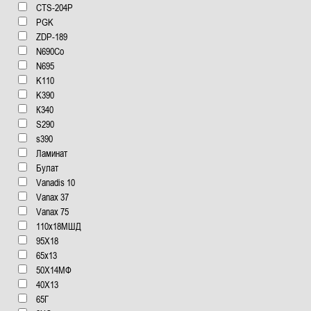
CTS-204P
PGK
ZDP-189
N690Co
N695
K110
K390
К340
S290
s390
Ламинат
Булат
Vanadis 10
Vanax 37
Vanax 75
110x18МШД
95Х18
65x13
50Х14МФ
40Х13
65Г