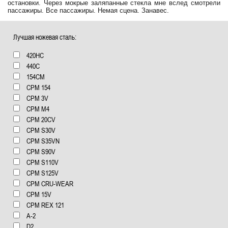
остановки. Через мокрые заляпанные стекла мне вслед смотрели
пассажиры. Все пассажиры. Немая сцена. Занавес.
Лучшая ножевая сталь:
420HC
440C
154СМ
CPM 154
CPM 3V
CPM M4
CPM 20CV
CPM S30V
CPM S35VN
CPM S90V
CPM S110V
CPM S125V
CPM CRU-WEAR
CPM 15V
CPM REX 121
А-2
D2