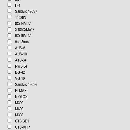
H-1
Sandvic 12C27
14c28N
8Cr14MoV
X105CrMo17
5Cr15MoV
9cr18mov
AUS-8
AUS-10
ATS-34
RWL-34
BG-42
VG-10
Sandvic 13C26
ELMAX
NIOLOX
М390
М690
М398
CTS BD1
CTS-XHP