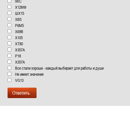
9ХС
Х12МФ
ШХ15
ХВ5
Р6М5
Х69В
Х105
XT80
X357A
Р18
Х357А
Все стали хороши - каждый выбирает для работы и души
Не имеет значения
VG13