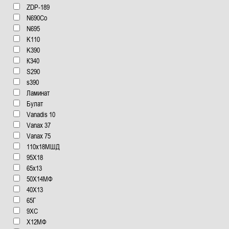
ZDP-189
N690Co
N695
K110
K390
К340
S290
s390
Ламинат
Булат
Vanadis 10
Vanax 37
Vanax 75
110x18МШД
95Х18
65x13
50Х14МФ
40Х13
65Г
9ХС
Х12МФ