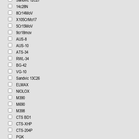
Sandvic 12C27
14c28N
8Cr14MoV
X105CrMo17
5Cr15MoV
9cr18mov
AUS-8
AUS-10
ATS-34
RWL-34
BG-42
VG-10
Sandvic 13C26
ELMAX
NIOLOX
М390
М690
М398
CTS BD1
CTS-XHP
CTS-204P
PGK