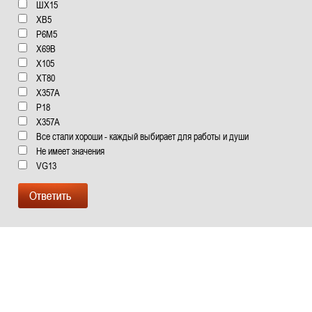
ШХ15
ХВ5
Р6М5
Х69В
Х105
XT80
X357A
Р18
Х357А
Все стали хороши - каждый выбирает для работы и души
Не имеет значения
VG13