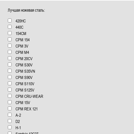
Лучшая ножевая сталь:
420HC
440C
154СМ
CPM 154
CPM 3V
CPM M4
CPM 20CV
CPM S30V
CPM S35VN
CPM S90V
CPM S110V
CPM S125V
CPM CRU-WEAR
CPM 15V
CPM REX 121
А-2
D2
H-1