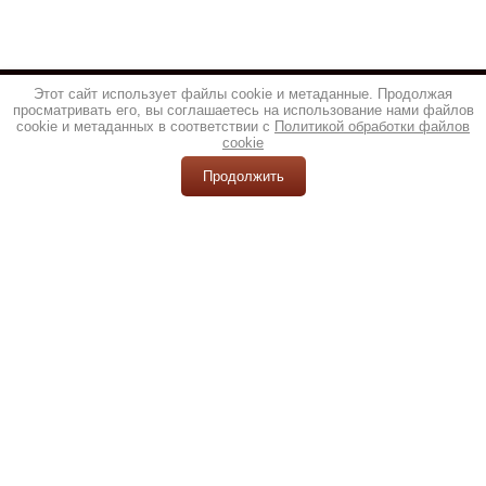
Этот сайт использует файлы cookie и метаданные. Продолжая
просматривать его, вы соглашаетесь на использование нами файлов
cookie и метаданных в соответствии с
Политикой обработки файлов
cookie
Продолжить
© 2013 - 2026 ТОП НОЖ
Политика конфиденциальности
создать интернет магазин
,
megagroup.ru
+7(916)541-88-58
info@e-knives.ru