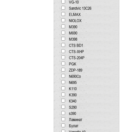
VG-10
Sandvic 13C26
ELMAX
NIOLOX
М390
М690
М398
CTS BD1
CTS-XHP
CTS-204P
PGK
ZDP-189
N690Co
N695
K110
K390
К340
S290
s390
Ламинат
Булат