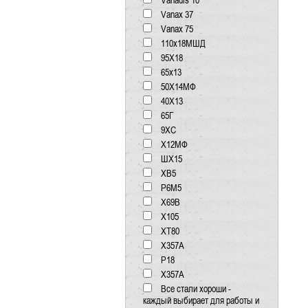
Vanadis 10
Vanax 37
Vanax 75
110x18МШД
95Х18
65x13
50Х14МФ
40Х13
65Г
9ХС
Х12МФ
ШХ15
ХВ5
Р6М5
Х69В
Х105
XT80
X357A
Р18
Х357А
Все стали хороши -
каждый выбирает для работы и