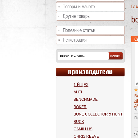
Топоры и мачете
Гла
Другие товары
b
Полезные статьи
Регистрация
С
1-Й ЦЕХ
AHTI
B
BENCHMADE
S
д
BÖKER
Ар
BONE COLLECTOR & HUNT
Пр
BUCK
CAMILLUS
Дл
(с
CHRIS REEVE