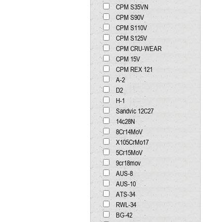
CPM S35VN
CPM S90V
CPM S110V
CPM S125V
CPM CRU-WEAR
CPM 15V
CPM REX 121
А-2
D2
H-1
Sandvic 12C27
14c28N
8Cr14MoV
X105CrMo17
5Cr15MoV
9cr18mov
AUS-8
AUS-10
ATS-34
RWL-34
BG-42