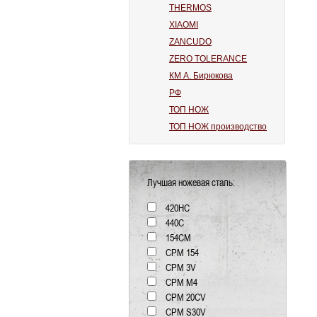
THERMOS
XIAOMI
ZANCUDO
ZERO TOLERANCE
КМ А. Бирюкова
РФ
ТОП НОЖ
ТОП НОЖ производство
Лучшая ножевая сталь:
420HC
440C
154СМ
CPM 154
CPM 3V
CPM M4
CPM 20CV
CPM S30V