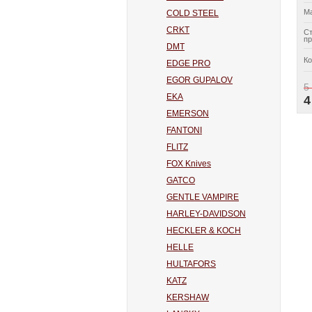
Ма
COLD STEEL
CRKT
С
пр
DMT
Ко
EDGE PRO
EGOR GUPALOV
5
EKA
4
EMERSON
FANTONI
FLITZ
FOX Knives
GATCO
GENTLE VAMPIRE
HARLEY-DAVIDSON
HECKLER & KOCH
HELLE
HULTAFORS
KATZ
KERSHAW