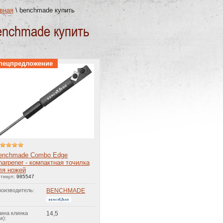
вная
\
benchmade купить
enchmade купить
пецпредложение
enchmade Combo Edge
harpener - компактная точилка
ля ножей
тикул:
985547
оизводитель:
BENCHMADE
ина клинка
14,5
м):