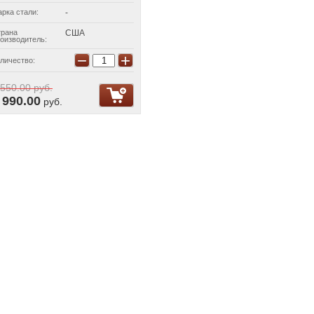
рка стали:
-
трана
США
оизводитель:
−
+
личество:
 550.00
руб.
 990.00
руб.