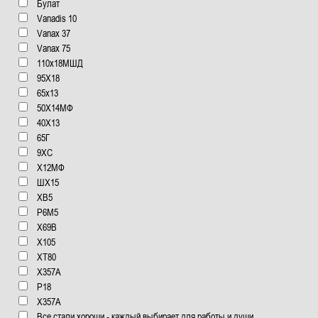
Булат
Vanadis 10
Vanax 37
Vanax 75
110x18МШД
95Х18
65x13
50Х14МФ
40Х13
65Г
9ХС
Х12МФ
ШХ15
ХВ5
Р6М5
Х69В
Х105
XT80
X357A
Р18
Х357А
Все стали хороши - каждый выбирает для работы и души