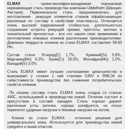
ELMAX
- хромо-молибден-ванадиевая порошковая
нержавеющая сталь производства компании Uddelholm (Швеция-
Австрия). Первоначально сталь предназначалась для
изготовления режущих элементов станков обрабатывающих
различные по составу и свойствам пластмассы. Отличается
очень высокой коррозионной стойкостью, длительностью
сохранения остроты режущей кромки, простоты заточки и
значительной прочностью - все это нашло свое применение в
изготовлении ножевых клинков различными производителями.
Диапазон твердости клинков из стали ELMAX составляет 58-60
Hrc.
Состав стали: Углерод(C) 1,7%, Кремний(Si) 0,8%,
Марганец(Mn) 0,3%, Хром(Cr) 18,0%, Молибден(Mo) 1,0%,
Ванадий(V) 3,0%.
Сталь ELMAX имеет лучшее соотношение цена-качество и
выигрывает у схожих с ней сталями S30V и RWL34 по
себестоимости производства без снижения потребительских
свойств клинков.
По своему составу сталь ELMAX очень сходна со сталью
440С, используемой в производстве ножей. Отличие состоит в
присутствии в составе ванадия. Сталь хорошо держит
различные углы заточки, хорошо шлифуется, но плохо
переносит ударные нагрузки и боковые нагрузки на излом.
Клинок из стали ELMAX - отличное решение для
универсального ножа. Используется для производства ножей
среднего и выше классов.