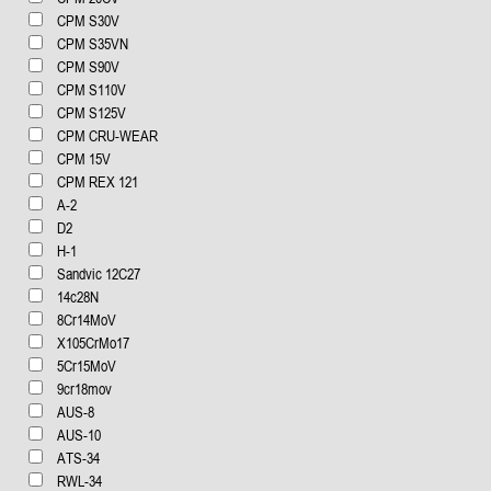
CPM S30V
CPM S35VN
CPM S90V
CPM S110V
CPM S125V
CPM CRU-WEAR
CPM 15V
CPM REX 121
А-2
D2
H-1
Sandvic 12C27
14c28N
8Cr14MoV
X105CrMo17
5Cr15MoV
9cr18mov
AUS-8
AUS-10
ATS-34
RWL-34