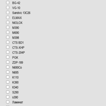
BG-42
VG-10
Sandvic 13C26
ELMAX
NIOLOX
М390
М690
М398
CTS BD1
CTS-XHP
CTS-204P
PGK
ZDP-189
N690Co
N695
K110
K390
К340
S290
s390
Ламинат