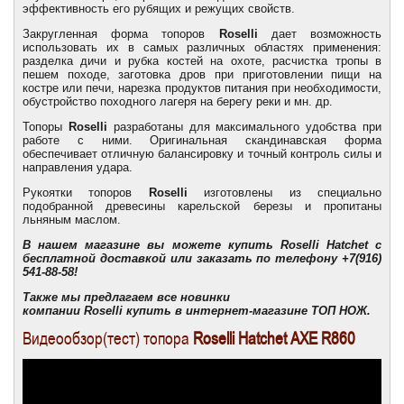
эффективность его рубящих и режущих свойств.
Закругленная форма топоров
Roselli
дает возможность
использовать их в самых различных областях применения:
разделка дичи и рубка костей на охоте, расчистка тропы в
пешем походе, заготовка дров при приготовлении пищи на
костре или печи, нарезка продуктов питания при необходимости,
обустройство походного лагеря на берегу реки и мн. др.
Топоры
Roselli
разработаны для максимального удобства при
работе с ними. Оригинальная скандинавская форма
обеспечивает отличную балансировку и точный контроль силы и
направления удара.
Рукоятки топоров
Roselli
изготовлены из специально
подобранной древесины карельской березы и пропитаны
льняным маслом.
В нашем магазине вы можете купить
Roselli
Hatchet
с
бесплатной доставкой
или заказать по телефону
+7(916)
541-88-58
!
Также мы предлагаем все новинки
компании
Roselli
купить в интернет-магазине ТОП НОЖ.
Видеообзор(тест) топора
Roselli Hatchet AXE R860