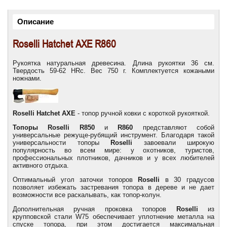
Описание
Roselli Hatchet AXE R860
Рукоятка натуральная древесина. Длина рукоятки 36 см.
Твердость 59-62 HRс. Вес 750 г. Комплектуется кожаными
ножнами.
Roselli Hatchet AXE
- топор ручной ковки с короткой рукояткой.
Топоры Roselli R850
и
R860
представляют собой
универсальные режуще-рубящий инструмент. Благодаря такой
универсальности топоры
Roselli
завоевали широкую
популярность во всем мире: у охотников, туристов,
профессиональных плотников, дачников и у всех любителей
активного отдыха.
Оптимальный угол заточки топоров
Roselli
в 30 градусов
позволяет избежать застревания топора в дереве и не дает
возможности все раскалывать, как топор-колун.
Дополнительная ручная проковка топоров
Roselli
из
крупповской стали W75 обеспечивает уплотнение металла на
спуске топора, при этом достигается максимальная