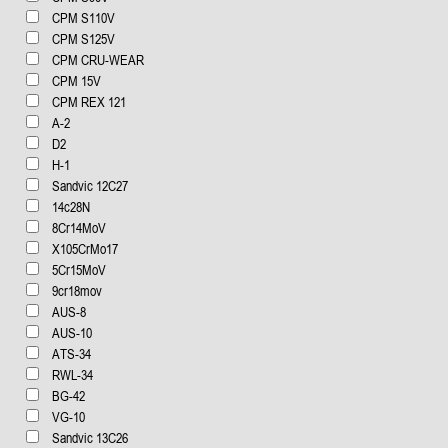
CPM S110V
CPM S125V
CPM CRU-WEAR
CPM 15V
CPM REX 121
А-2
D2
H-1
Sandvic 12C27
14c28N
8Cr14MoV
X105CrMo17
5Cr15MoV
9cr18mov
AUS-8
AUS-10
ATS-34
RWL-34
BG-42
VG-10
Sandvic 13C26