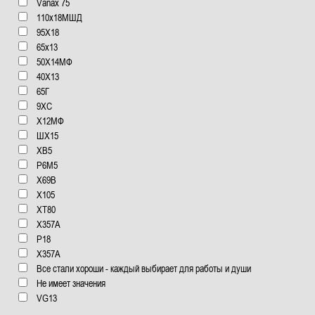
Vanax 75
110x18МШД
95Х18
65x13
50Х14МФ
40Х13
65Г
9ХС
Х12МФ
ШХ15
ХВ5
Р6М5
Х69В
Х105
XT80
X357A
Р18
Х357А
Все стали хороши - каждый выбирает для работы и души
Не имеет значения
VG13