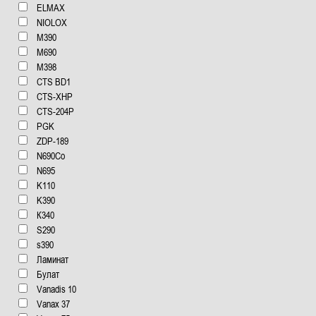
ELMAX
NIOLOX
М390
М690
М398
CTS BD1
CTS-XHP
CTS-204P
PGK
ZDP-189
N690Co
N695
K110
K390
К340
S290
s390
Ламинат
Булат
Vanadis 10
Vanax 37