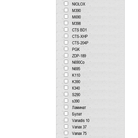
NIOLOX
М390
М690
М398
CTS BD1
CTS-XHP
CTS-204P
PGK
ZDP-189
N690Co
N695
K110
K390
К340
S290
s390
Ламинат
Булат
Vanadis 10
Vanax 37
Vanax 75