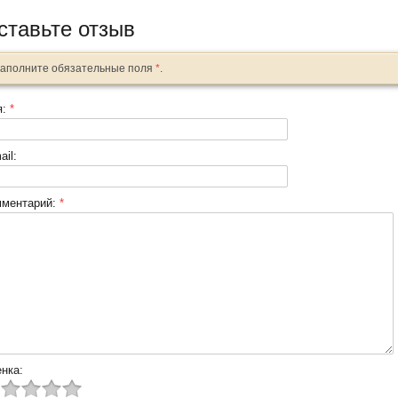
ставьте отзыв
аполните обязательные поля
*
.
я:
*
ail:
мментарий:
*
нка: