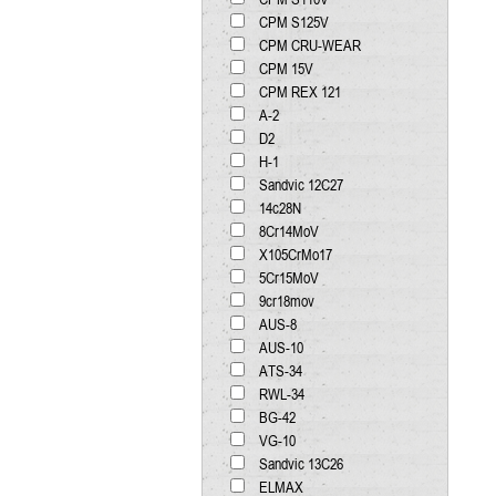
CPM S125V
CPM CRU-WEAR
CPM 15V
CPM REX 121
А-2
D2
H-1
Sandvic 12C27
14c28N
8Cr14MoV
X105CrMo17
5Cr15MoV
9cr18mov
AUS-8
AUS-10
ATS-34
RWL-34
BG-42
VG-10
Sandvic 13C26
ELMAX