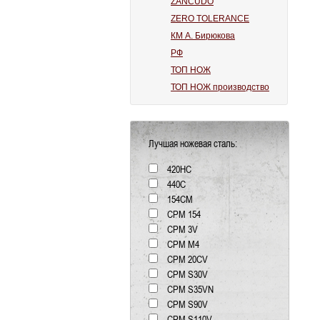
ZANCUDO
ZERO TOLERANCE
КМ А. Бирюкова
РФ
ТОП НОЖ
ТОП НОЖ производство
Лучшая ножевая сталь:
420HC
440C
154СМ
CPM 154
CPM 3V
CPM M4
CPM 20CV
CPM S30V
CPM S35VN
CPM S90V
CPM S110V