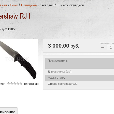
вная
\
Ножи
\
Складные
\
Kershaw RJ I - нож складной
ershaw RJ I
икул:
1985
Количеств
3 000.00
руб.
−
Производитель:
Длина клинка (см):
Марка стали:
инг:
(0 голосов)
Страна производитель:
писание