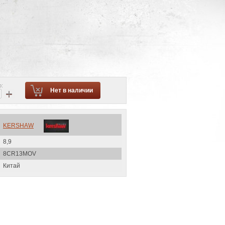
о:
+
Нет в наличии
KERSHAW
8,9
8CR13MOV
Китай