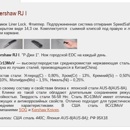
ershaw RJ I
амок Liner Lock. Флиппер. Подпружиненная система отпирания SpeedSafe
акрытом виде 14,3 см. Комплектуется съемной клипсой под правую и 
ли кармане.
ershaw RJ I
. "Р-Джи 1". Нож городской EDC на каждый день.
Cr13MoV
— высокоуглеродистая среднехромистая нержавеющая сталь 
дна из лучших сталей, производящихся в Китае(China).
остав стали: Углерод(C) - 0,80%, Хром(Cr) - 13%, Кремний(Si) – 0,50
,10%, Молибден(Мо) – 1,5%, Никель(Ni) – 0,25%.
о своему составу и свойствам близка к японской стали AUS-8(AUS-8А)
.
линки из такой стали обладают длительным сохранением режущ
тойкостью. Твердость стали 56-58 Hrс. Сталь 8Cr13MoV имеет отличн
ежущих и антикоррозийных свойств. Отлично подходит для туристичес
редними характеристиками. В США сталь 8Cr13MoV ш
омпаниями
SOG
и
Kershaw Knives
.
налоги: США сталь 440С; Япония AUS-8(AUS-8A); РФ 95Х18.