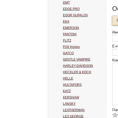
DMT
О
EDGE PRO
EGOR GUPALOV
З
EKA
EMERSON
Им
FANTONI
FLITZ
E-m
FOX Knives
GATCO
GENTLE VAMPIRE
Ко
HARLEY-DAVIDSON
HECKLER & KOCH
HELLE
HULTAFORS
KATZ
KERSHAW
LANSKY
Оце
LEATHERMAN
LES GEORGE