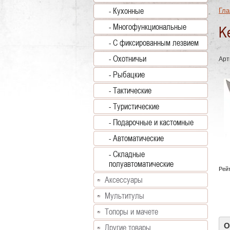
- Кухонные
Гла
- Многофункциональные
K
- С фиксированным лезвием
- Охотничьи
Арт
- Рыбацкие
- Тактические
- Туристические
- Подарочные и кастомные
- Автоматические
- Складные
полуавтоматические
Рейт
Аксессуары
Мультитулы
Топоры и мачете
О
Другие товары