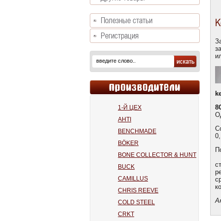
Полезные статьи
K
Регистрация
З
з
и
k
8
1-Й ЦЕХ
О
AHTI
С
BENCHMADE
0
BÖKER
П
BONE COLLECTOR & HUNT
К
с
BUCK
р
CAMILLUS
с
к
CHRIS REEVE
А
COLD STEEL
CRKT