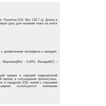
. Рукоятка G10. Вес 126,7 гр. Длина в
левую руку для ношения ножа на поясе
с добавлением молибдена и ванадия.
%, Марганец(Mn) - 0,40%, Ванадий(V) –
ей кромки и хорошей коррозионной
ый баланс в соотношении прочностных,
ких и городских EDC ножей с хорошими
ироко используется ножевыми