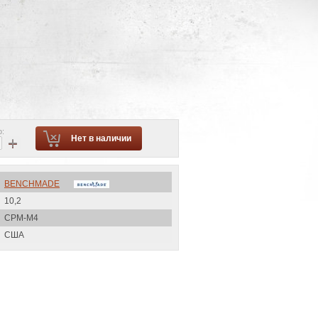
о:
+
Нет в наличии
BENCHMADE
10,2
CPM-M4
США