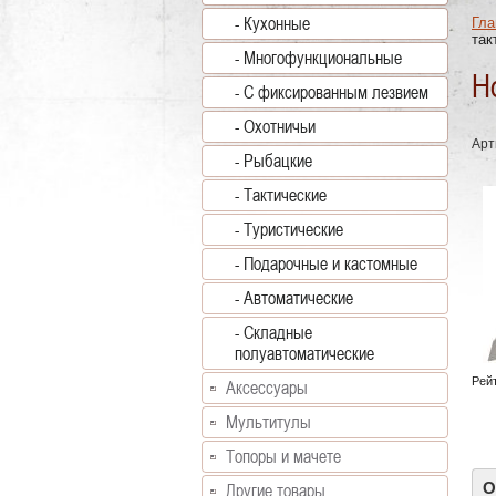
- Кухонные
Гла
так
- Многофункциональные
Н
- С фиксированным лезвием
- Охотничьи
Арт
- Рыбацкие
- Тактические
- Туристические
- Подарочные и кастомные
- Автоматические
- Складные
полуавтоматические
Рейт
Аксессуары
Мультитулы
Топоры и мачете
О
Другие товары