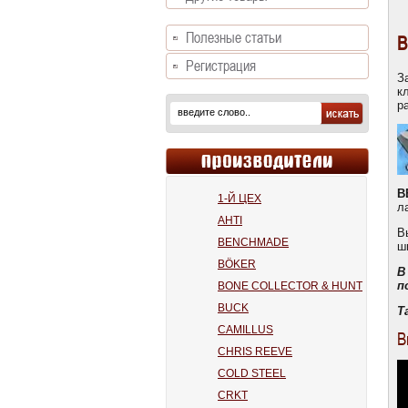
Полезные статьи
B
Регистрация
З
к
р
B
1-Й ЦЕХ
л
AHTI
В
BENCHMADE
ш
BÖKER
В
п
BONE COLLECTOR & HUNT
BUCK
Т
CAMILLUS
В
CHRIS REEVE
COLD STEEL
CRKT