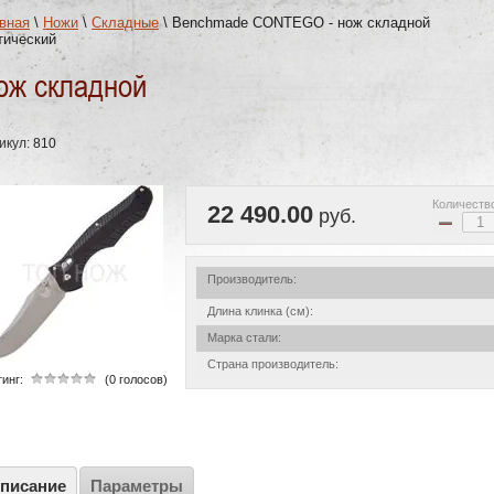
вная
\
Ножи
\
Складные
\
Benchmade CONTEGO - нож складной
тический
ож складной
икул:
810
Количеств
22 490.00
руб.
−
Производитель:
Длина клинка (см):
Марка стали:
Страна производитель:
инг:
(0 голосов)
писание
Параметры