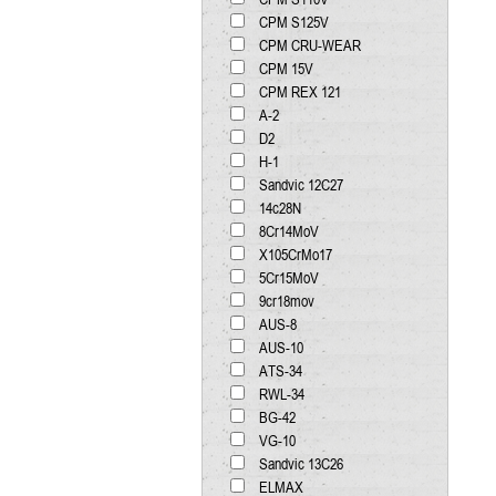
CPM S125V
CPM CRU-WEAR
CPM 15V
CPM REX 121
А-2
D2
H-1
Sandvic 12C27
14c28N
8Cr14MoV
X105CrMo17
5Cr15MoV
9cr18mov
AUS-8
AUS-10
ATS-34
RWL-34
BG-42
VG-10
Sandvic 13C26
ELMAX