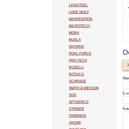
LIONSTEEL
LONE WOLF
MAXPEDITION
MICROTECH
MORA
MUELA
ONTARIO
О
POHL FORCE
PRO-TECH
З
ROSELLI
ROTHCO
Им
SCHRADE
SMITH & WESSON
E-m
SOG
SPYDERCO
Ко
STRIDER
THERMOS
XIAOMI