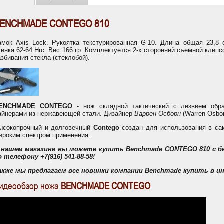
ENCHMADE CONTEGO 810
амок Axis Lock. Рукоятка текстурированная G-10. Длина общая 23,8
линка 62-64 Hrc. Вес 166 гр. Комплектуется 2-х сторонней съемной клип
азбивания стекла (стеклобой).
ENCHMADE CONTEGO
- нож складной тактический с лезвием обр
айнерами из нержавеющей стали. Дизайнер
Варрен Осборн
(Warren Osbo
ысокопрочный и долговечный
Contego
создан для использования в са
ироким спектром применения.
 нашем магазине вы можете купить
Benchmade
CONTEGO 810
с б
о телефону
+7(916) 541-88-58
!
акже мы предлагаем все новинки компании
Benchmade
купить в и
идеообзор ножа
BENCHMADE CONTEGO