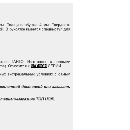
 см. Толщина обушка 4 мм. Твердость
сой. В рукоятке имеется спецвыступ для
атное ТАНТО. Изготовлен с полными
rne). Относится к
ЧЕРНОЙ
СЕРИИ.
мых экстремальных условиях с самым
есплатной доставкой
или заказать
нтернет-магазине ТОП НОЖ.