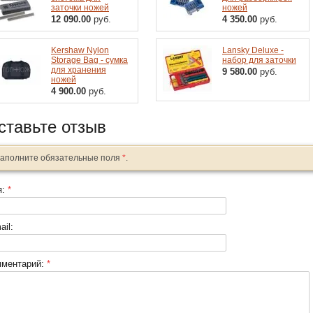
заточки ножей
ножей
12 090.00
руб.
4 350.00
руб.
Kershaw Nylon
Lansky Deluxe -
Storage Bag - сумка
набор для заточки
для хранения
9 580.00
руб.
ножей
4 900.00
руб.
ставьте отзыв
аполните обязательные поля
*
.
я:
*
ail:
мментарий:
*