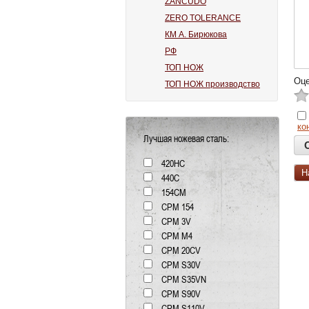
ZANCUDO
ZERO TOLERANCE
КМ А. Бирюкова
РФ
ТОП НОЖ
Оце
ТОП НОЖ производство
ко
Лучшая ножевая сталь:
420HC
Н
440C
154СМ
CPM 154
CPM 3V
CPM M4
CPM 20CV
CPM S30V
CPM S35VN
CPM S90V
CPM S110V