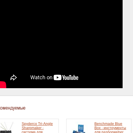
комендуемые
Spyderco Tri-Angle
Benchmade Blue
Sharpmaker -
Box - инструменты
система для
для разборки/рег.