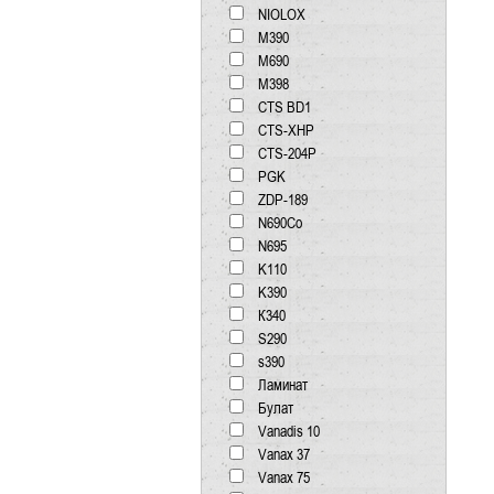
NIOLOX
М390
М690
М398
CTS BD1
CTS-XHP
CTS-204P
PGK
ZDP-189
N690Co
N695
K110
K390
К340
S290
s390
Ламинат
Булат
Vanadis 10
Vanax 37
Vanax 75