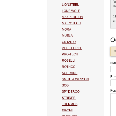
"
LIONSTEEL
п
LONE WOLF
П
1
MAXPEDITION
с
MICROTECH
MORA
MUELA
О
ONTARIO
POHL FORCE
З
PRO-TECH
ROSELLI
Им
ROTHCO
SCHRADE
E-m
SMITH & WESSON
SOG
Ко
SPYDERCO
STRIDER
THERMOS
XIAOMI