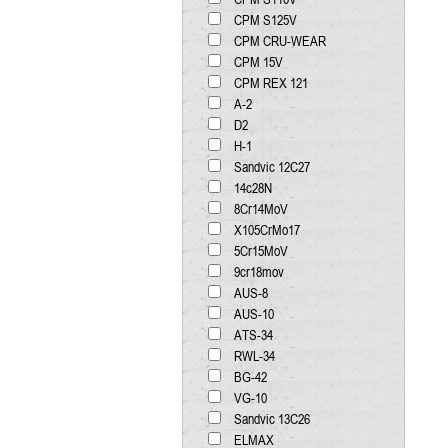
CPM S125V
CPM CRU-WEAR
CPM 15V
CPM REX 121
А-2
D2
H-1
Sandvic 12C27
14c28N
8Cr14MoV
X105CrMo17
5Cr15MoV
9cr18mov
AUS-8
AUS-10
ATS-34
RWL-34
BG-42
VG-10
Sandvic 13C26
ELMAX