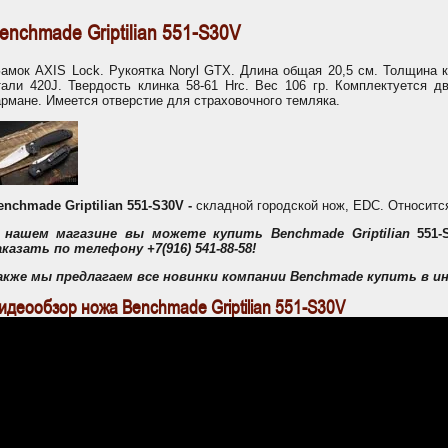
enchma
de Griptilian
551-S30V
амок AXIS Lock. Рукоятка Noryl GTX. Длина общая 20,5 см. Толщина 
тали 420J. Твердость клинка 58-61 Hrc. Вес 106 гр. Комплектуется 
армане. Имеется отверстие для страховочного темляка.
enchmade Griptilian 551-S30V
-
складной городской нож, EDC. Относитс
 нашем магазине вы можете купить
Benchmade Griptilian
551-
аказать по телефону
+7(916) 541-88-58
!
акже мы предлагаем все новинки компании
Benchmade
купить в и
идеообзор ножа Benchmade Griptilian 551-S30V