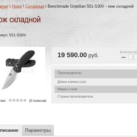
вная
\
Ножи
\
Складные
\
Benchmade Griptilian 551-S30V - нож складной
ож складной
икул:
551-S30V
Количеств
19 590.00
руб.
−
Производитель:
Длина клинка (см):
Марка стали:
Страна производитель:
инг:
(0 голосов)
писание
Параметры