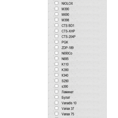
NIOLOX
М390
М690
М398
CTS BD1
CTS-XHP
CTS-204P
PGK
ZDP-189
N690Co
N695
K110
K390
К340
S290
s390
Ламинат
Булат
Vanadis 10
Vanax 37
Vanax 75