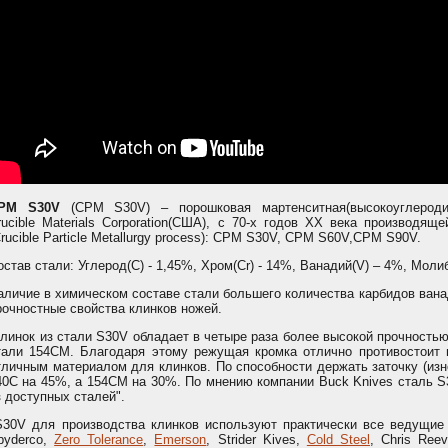
PM S30V
(СРМ S30V) – порошковая мартенситная(высокоуглерод
rucible Materials Corporation(США), с 70-х годов XX века производ
Crucible Particle Metallurgy process): СРМ S30V, СРМ S60V,СРМ S90V.
остав стали: Углерод(C) - 1,45%, Хром(Cr) - 14%, Ванадий(V) – 4%, Моли
аличие в химическом составе стали большего количества карбидов ва
рочностные свойства клинков ножей.
линок из стали S30V обладает в четыре раза более высокой прочностью 
тали 154СМ. Благодаря этому режущая кромка отлично противостоит 
тличным материалом для клинков. По способности держать заточку (изн
40С на 45%, а 154СМ на 30%. По мнению компании Buck Knives сталь 
з доступных сталей".
30V для производства клинков используют практически все ведущие
pyderco,
Zero Tolerance
,
Emerson
, Strider Kives,
Cold Steel
, Chris Ree