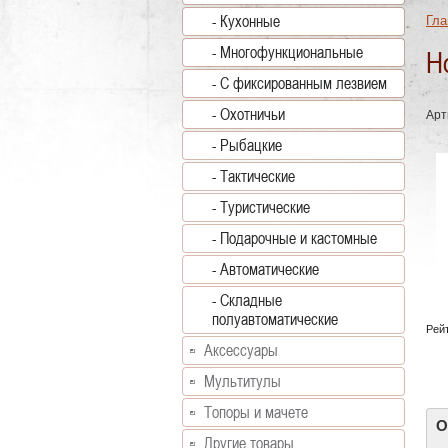
- Кухонные
Гла
- Многофункциональные
Н
- С фиксированным лезвием
- Охотничьи
Арт
- Рыбацкие
- Тактические
- Туристические
- Подарочные и кастомные
- Автоматические
- Складные
полуавтоматические
Рейт
Аксессуары
Мультитулы
Топоры и мачете
О
Другие товары