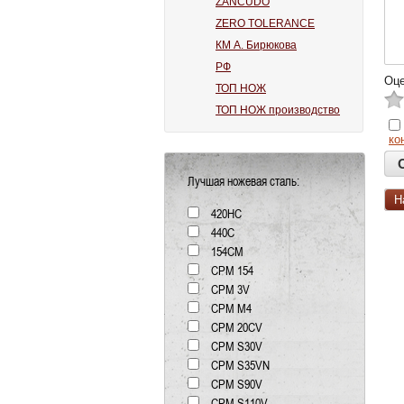
ZANCUDO
ZERO TOLERANCE
КМ А. Бирюкова
РФ
Оце
ТОП НОЖ
ТОП НОЖ производство
ко
Лучшая ножевая сталь:
Н
420HC
440C
154СМ
CPM 154
CPM 3V
CPM M4
CPM 20CV
CPM S30V
CPM S35VN
CPM S90V
CPM S110V