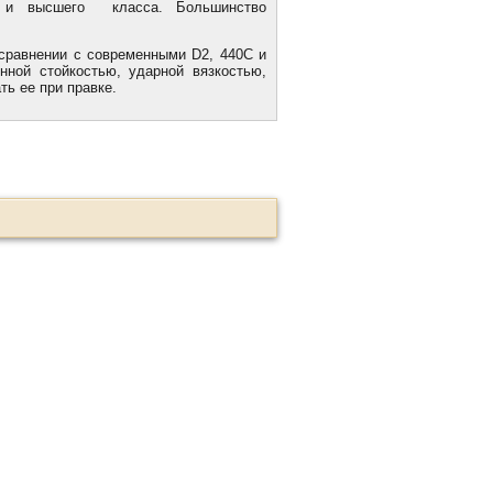
о и высшего класса. Большинство
сравнении с современными D2, 440C и
ной стойкостью, ударной вязкостью,
ь ее при правке.