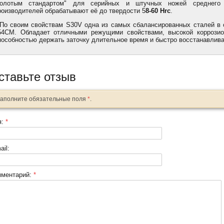
золотым стандартом" для серийных и штучных ножей среднег
роизводителей обрабатывают её до твердости 5
8-60 Hrc
.
о своим свойствам S30V одна из самых сбалансированных сталей в 
54CM. Обладает отличными режущими свойствами, высокой коррозион
пособностью держать заточку длительное время и быстро восстанавливат
ставьте отзыв
аполните обязательные поля
*
.
я:
*
ail:
мментарий:
*