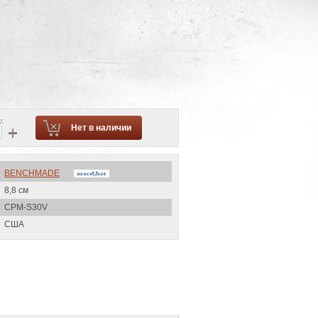
о:
+
Нет в наличии
BENCHMADE
8,8 см
CPM-S30V
США