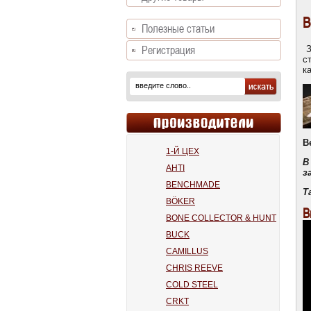
B
Полезные статьи
З
Регистрация
с
к
B
1-Й ЦЕХ
В
AHTI
з
BENCHMADE
Т
BÖKER
В
BONE COLLECTOR & HUNT
BUCK
CAMILLUS
CHRIS REEVE
COLD STEEL
CRKT