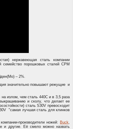
истая) нержавеющая сталь компании
ящей семейство порошковых сталей CPM
бден(Мо) – 2%.
надия значительно повышают режущие и
на излом, чем сталь 440С и в 3,5 раза
выкрашиванию и сколу, что делает ее
осостойкости) сталь S30V превосходит
S30V "самая лучшая сталь для клинков
 компании-производители ножей:
Buck
,
ve и другие. Её смело можно назвать