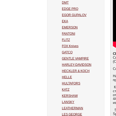
DMT
EDGE PRO
EGOR GUPALOV
EKA
EMERSON
FANTONI
FLITZ
FOX Knives
GATCO
C
C
GENTLE VAMPIRE
(
HARLEY-DAVIDSON
С
HECKLER & KOCH
Н
HELLE
п
HULTAFORS
К
KATZ
с
о
KERSHAW
4
LANSKY
и
LEATHERMAN
S
S
LES GEORGE